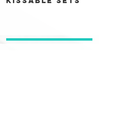
Kissable Sets
Kissable Lip
Pencil
Tools &
Accessories